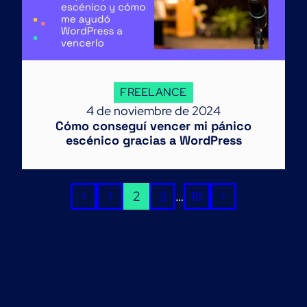
FREELANCE
4 de noviembre de 2024
Cómo conseguí vencer mi pánico
escénico gracias a WordPress
Navegación
<
1
2
3
…
16
>
de
entradas