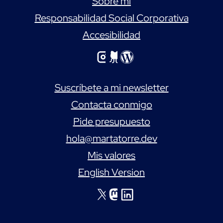
Sobre mi
Responsabilidad Social Corporativa
Accesibilidad
Echa un vistazo mi cuenta de Instagram
Echa un vistazo mi perfil de GitHub
Echa un vistazo a mi perfil de WordPress
Suscríbete a mi newsletter
Contacta conmigo
Pide presupuesto
hola@martatorre.dev
Mis valores
English Version
Echa un vistazo mi cuenta de X
Echa un vistazo mi cuenta de Mastodon
Echa un vistazo mi cuenta de LinkedIn