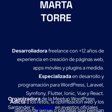
MARTA
TORRE
Desarrolladora
freelance con +12 años de
experiencia en creación de páginas web,
apps móviles y plugins a medida.
Especializada
en desarrollo y
programación para WordPress, Laravel,
Symfony, Flutter, Ionic, Vue y React.
Organizadora
de la Meetup WordPress
Adicta
a los retos, la optimización web y los
Santander y
ponente
en eventos oficiales
diseños de temas o plantillas que piensan