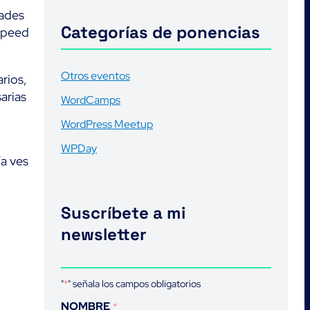
tades
Categorías de ponencias
espeed
Otros eventos
rios,
arias
WordCamps
WordPress Meetup
WPDay
ía ves
Suscríbete a mi
newsletter
"
*
" señala los campos obligatorios
NOMBRE
*